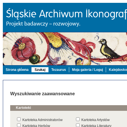
Strona główna
Szukaj
Tezaurus
Moja galeria / Loguj
Kalejdosk
Wyszukiwanie zaawansowane
Kartoteki
Kartoteka Administratorów
Kartoteka Artystów
Kartoteka Herbów
Kartoteka Literatury