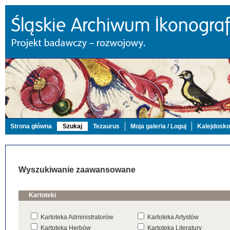
Strona główna
Szukaj
Tezaurus
Moja galeria / Loguj
Kalejdosk
Wyszukiwanie zaawansowane
Kartoteki
Kartoteka Administratorów
Kartoteka Artystów
Kartoteka Herbów
Kartoteka Literatury