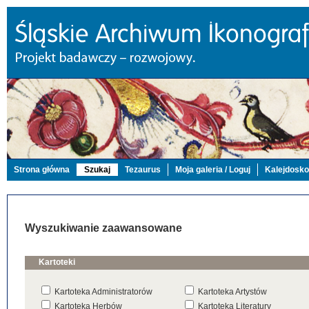
Strona główna
Szukaj
Tezaurus
Moja galeria / Loguj
Kalejdosk
Wyszukiwanie zaawansowane
Kartoteki
Kartoteka Administratorów
Kartoteka Artystów
Kartoteka Herbów
Kartoteka Literatury