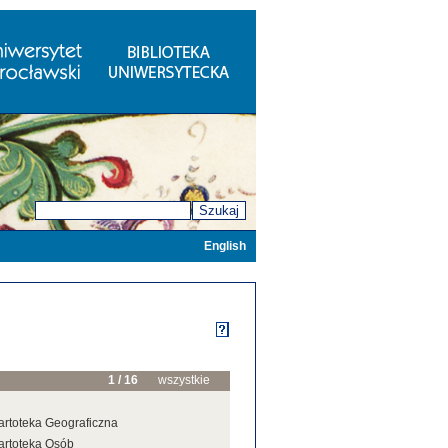
Szukaj
English
1 / 16
wszystkie
artoteka Geograficzna
artoteka Osób