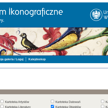
ja galeria / Loguj
Kalejdoskop
Kartoteka Artystów
Kartoteka Datowań
K
Kartoteka Literatury
Kartoteka Obiektów
K