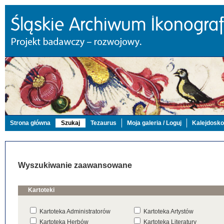
Strona główna
Szukaj
Tezaurus
Moja galeria / Loguj
Kalejdosk
Wyszukiwanie zaawansowane
Kartoteki
Kartoteka Administratorów
Kartoteka Artystów
Kartoteka Herbów
Kartoteka Literatury