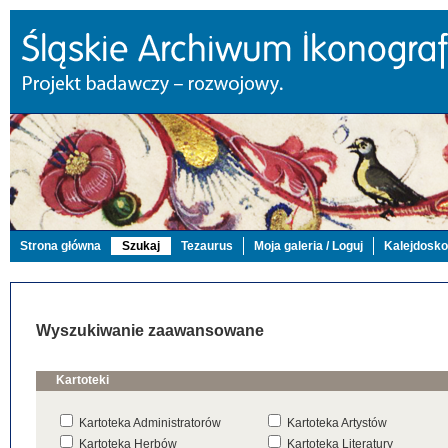
Strona główna
Szukaj
Tezaurus
Moja galeria / Loguj
Kalejdosk
Wyszukiwanie zaawansowane
Kartoteki
Kartoteka Administratorów
Kartoteka Artystów
Kartoteka Herbów
Kartoteka Literatury