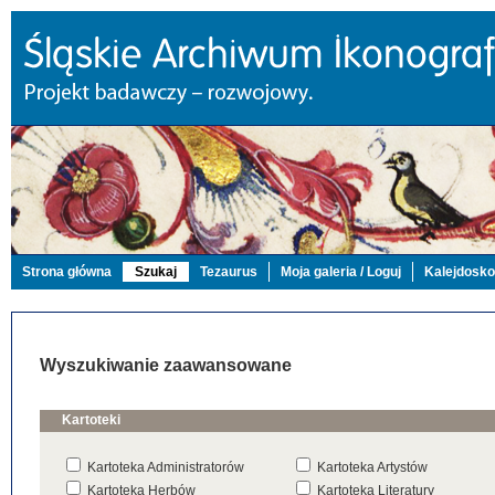
Strona główna
Szukaj
Tezaurus
Moja galeria / Loguj
Kalejdosk
Wyszukiwanie zaawansowane
Kartoteki
Kartoteka Administratorów
Kartoteka Artystów
Kartoteka Herbów
Kartoteka Literatury