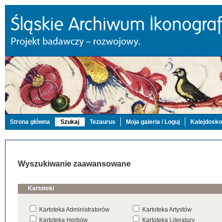
Strona główna
Szukaj
Tezaurus
Moja galeria / Loguj
Kalejdosk
Wyszukiwanie zaawansowane
Kartoteki
Kartoteka Administratorów
Kartoteka Artystów
Kartoteka Herbów
Kartoteka Literatury