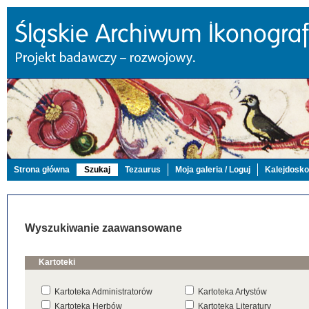
Strona główna
Szukaj
Tezaurus
Moja galeria / Loguj
Kalejdosk
Wyszukiwanie zaawansowane
Kartoteki
Kartoteka Administratorów
Kartoteka Artystów
Kartoteka Herbów
Kartoteka Literatury