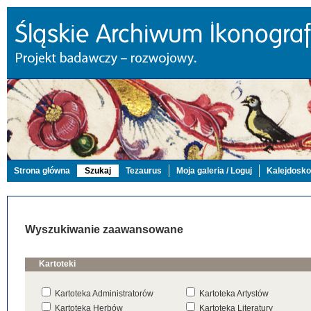
Strona główna
Szukaj
Tezaurus
Moja galeria / Loguj
Kalejdosk
Wyszukiwanie zaawansowane
Kartoteki
Kartoteka Administratorów
Kartoteka Artystów
Kartoteka Herbów
Kartoteka Literatury