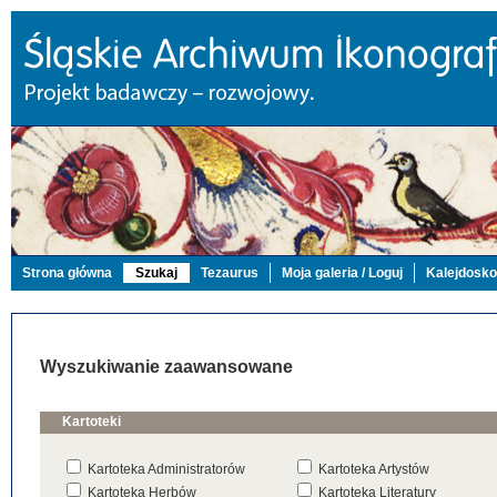
Strona główna
Szukaj
Tezaurus
Moja galeria / Loguj
Kalejdosk
Wyszukiwanie zaawansowane
Kartoteki
Kartoteka Administratorów
Kartoteka Artystów
Kartoteka Herbów
Kartoteka Literatury