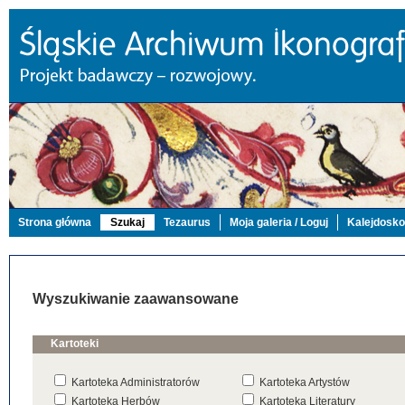
Strona główna
Szukaj
Tezaurus
Moja galeria / Loguj
Kalejdosk
Wyszukiwanie zaawansowane
Kartoteki
Kartoteka Administratorów
Kartoteka Artystów
Kartoteka Herbów
Kartoteka Literatury