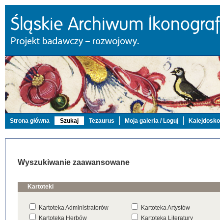
Strona główna
Szukaj
Tezaurus
Moja galeria / Loguj
Kalejdosk
Wyszukiwanie zaawansowane
Kartoteki
Kartoteka Administratorów
Kartoteka Artystów
Kartoteka Herbów
Kartoteka Literatury