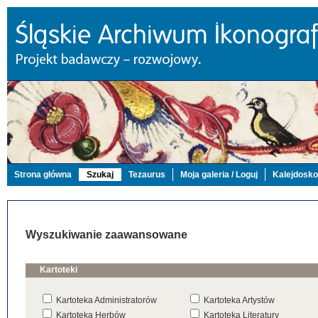
Strona główna
Szukaj
Tezaurus
Moja galeria / Loguj
Kalejdosk
Wyszukiwanie zaawansowane
Kartoteki
Kartoteka Administratorów
Kartoteka Artystów
Kartoteka Herbów
Kartoteka Literatury