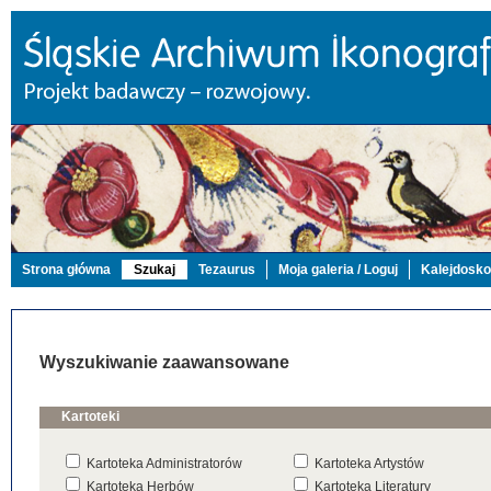
Strona główna
Szukaj
Tezaurus
Moja galeria / Loguj
Kalejdosk
Wyszukiwanie zaawansowane
Kartoteki
Kartoteka Administratorów
Kartoteka Artystów
Kartoteka Herbów
Kartoteka Literatury