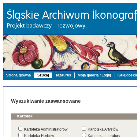
Strona główna
Szukaj
Tezaurus
Moja galeria / Loguj
Kalejdosk
Wyszukiwanie zaawansowane
Kartoteki
Kartoteka Administratorów
Kartoteka Artystów
Kartoteka Herbów
Kartoteka Literatury