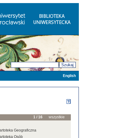
Szukaj
English
1 / 16
wszystkie
artoteka Geograficzna
artoteka Osób