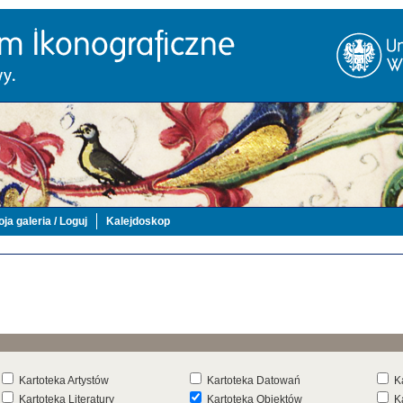
ja galeria / Loguj
Kalejdoskop
Kartoteka Artystów
Kartoteka Datowań
K
Kartoteka Literatury
Kartoteka Obiektów
K