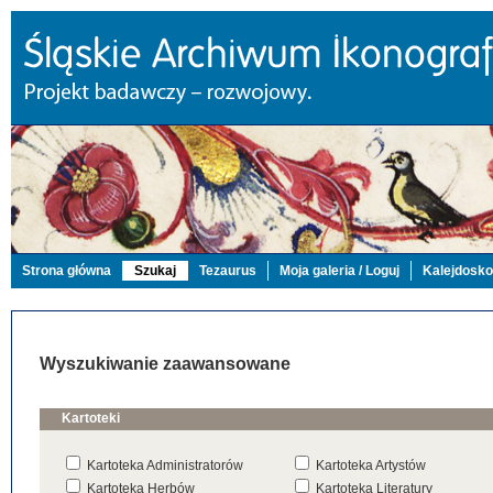
Strona główna
Szukaj
Tezaurus
Moja galeria / Loguj
Kalejdosk
Wyszukiwanie zaawansowane
Kartoteki
Kartoteka Administratorów
Kartoteka Artystów
Kartoteka Herbów
Kartoteka Literatury