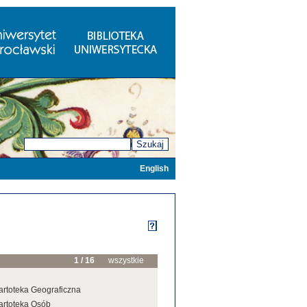
Szukaj
English
1 / 16
wszystkie
artoteka Geograficzna
artoteka Osób