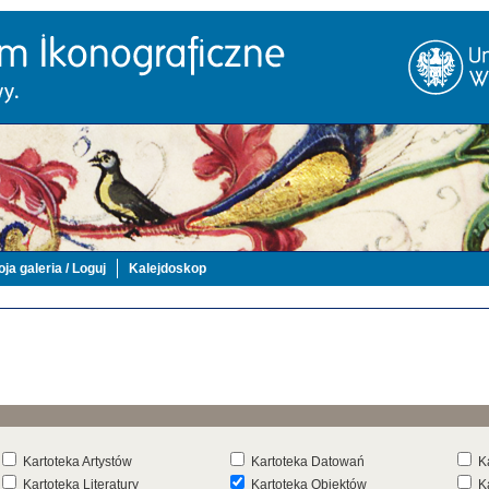
ja galeria / Loguj
Kalejdoskop
Kartoteka Artystów
Kartoteka Datowań
K
Kartoteka Literatury
Kartoteka Obiektów
K