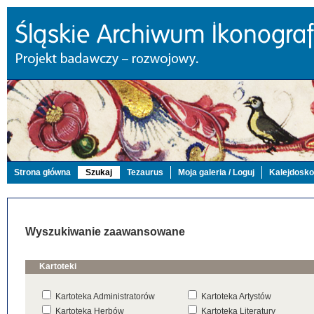
Strona główna
Szukaj
Tezaurus
Moja galeria / Loguj
Kalejdosk
Wyszukiwanie zaawansowane
Kartoteki
Kartoteka Administratorów
Kartoteka Artystów
Kartoteka Herbów
Kartoteka Literatury