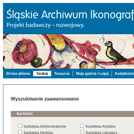
Strona główna
Szukaj
Tezaurus
Moja galeria / Loguj
Kalejdosk
Wyszukiwanie zaawansowane
Kartoteki
Kartoteka Administratorów
Kartoteka Artystów
Kartoteka Herbów
Kartoteka Literatury