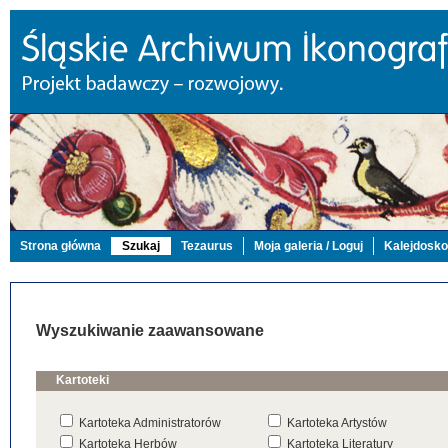
Strona główna
Szukaj
Tezaurus
Moja galeria / Loguj
Kalejdosk
Wyszukiwanie zaawansowane
Kartoteki
Kartoteka Administratorów
Kartoteka Artystów
Kartoteka Herbów
Kartoteka Literatury