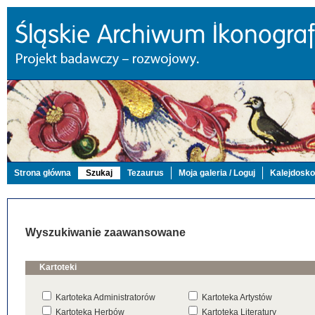
Strona główna
Szukaj
Tezaurus
Moja galeria / Loguj
Kalejdosk
Wyszukiwanie zaawansowane
Kartoteki
Kartoteka Administratorów
Kartoteka Artystów
Kartoteka Herbów
Kartoteka Literatury