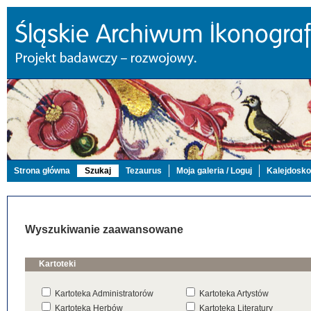
Strona główna
Szukaj
Tezaurus
Moja galeria / Loguj
Kalejdosk
Wyszukiwanie zaawansowane
Kartoteki
Kartoteka Administratorów
Kartoteka Artystów
Kartoteka Herbów
Kartoteka Literatury