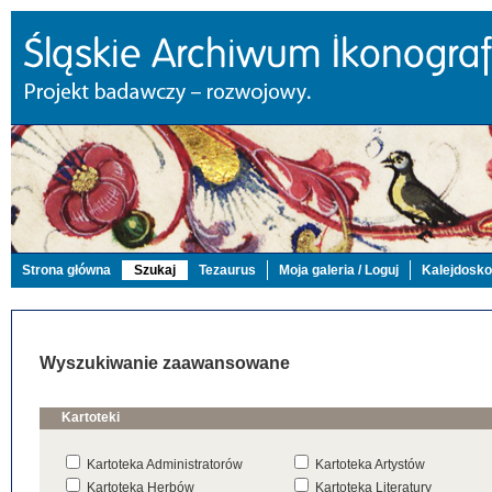
Strona główna
Szukaj
Tezaurus
Moja galeria / Loguj
Kalejdosk
Wyszukiwanie zaawansowane
Kartoteki
Kartoteka Administratorów
Kartoteka Artystów
Kartoteka Herbów
Kartoteka Literatury