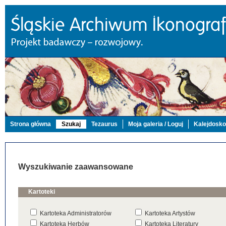
Strona główna
Szukaj
Tezaurus
Moja galeria / Loguj
Kalejdosk
Wyszukiwanie zaawansowane
Kartoteki
Kartoteka Administratorów
Kartoteka Artystów
Kartoteka Herbów
Kartoteka Literatury