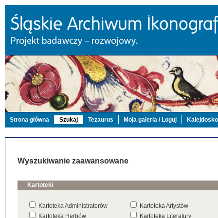
Strona główna
Szukaj
Tezaurus
Moja galeria / Loguj
Kalejdosk
Wyszukiwanie zaawansowane
Kartoteki
Kartoteka Administratorów
Kartoteka Artystów
Kartoteka Herbów
Kartoteka Literatury