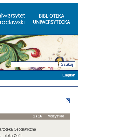
Szukaj
English
1 / 16
wszystkie
artoteka Geograficzna
artoteka Osób