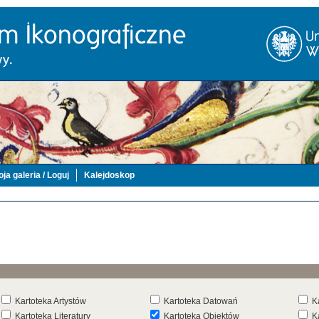
ja galeria / Loguj
Kalejdoskop
Kartoteka Artystów
Kartoteka Datowań
K
Kartoteka Literatury
Kartoteka Obiektów
K