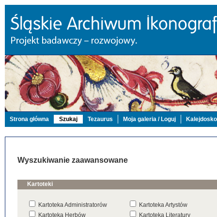
Strona główna
Szukaj
Tezaurus
Moja galeria / Loguj
Kalejdosk
Wyszukiwanie zaawansowane
Kartoteki
Kartoteka Administratorów
Kartoteka Artystów
Kartoteka Herbów
Kartoteka Literatury