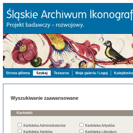
Strona główna
Szukaj
Tezaurus
Moja galeria / Loguj
Kalejdosk
Wyszukiwanie zaawansowane
Kartoteki
Kartoteka Administratorów
Kartoteka Artystów
Kartoteka Herbów
Kartoteka Literatury