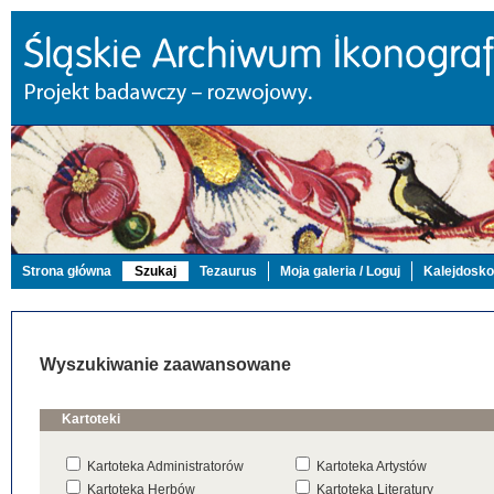
Strona główna
Szukaj
Tezaurus
Moja galeria / Loguj
Kalejdosk
Wyszukiwanie zaawansowane
Kartoteki
Kartoteka Administratorów
Kartoteka Artystów
Kartoteka Herbów
Kartoteka Literatury