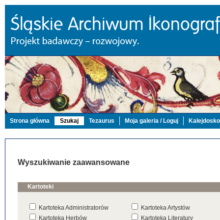
Strona główna
Szukaj
Tezaurus
Moja galeria / Loguj
Kalejdosk
Wyszukiwanie zaawansowane
Kartoteki
Kartoteka Administratorów
Kartoteka Artystów
Kartoteka Herbów
Kartoteka Literatury