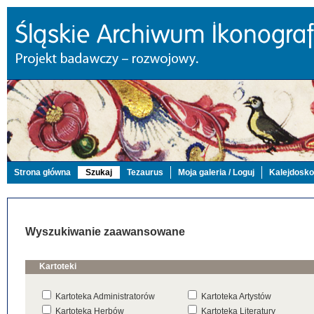
Strona główna
Szukaj
Tezaurus
Moja galeria / Loguj
Kalejdosk
Wyszukiwanie zaawansowane
Kartoteki
Kartoteka Administratorów
Kartoteka Artystów
Kartoteka Herbów
Kartoteka Literatury