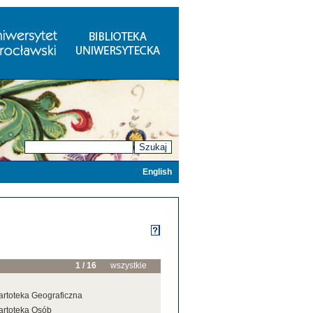
Szukaj
English
1 / 16
wszystkie
artoteka Geograficzna
artoteka Osób