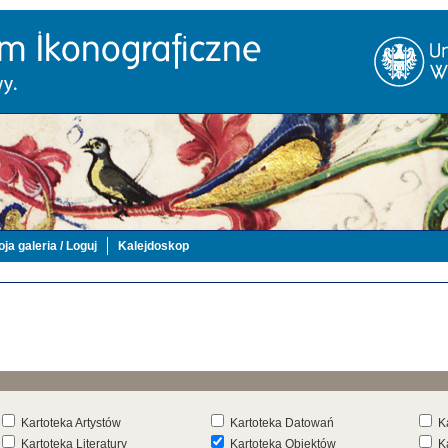
ja galeria / Loguj
Kalejdoskop
Kartoteka Artystów
Kartoteka Datowań
K
Kartoteka Literatury
Kartoteka Obiektów
K