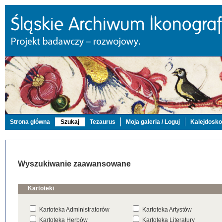
Strona główna
Szukaj
Tezaurus
Moja galeria / Loguj
Kalejdosk
Wyszukiwanie zaawansowane
Kartoteki
Kartoteka Administratorów
Kartoteka Artystów
Kartoteka Herbów
Kartoteka Literatury