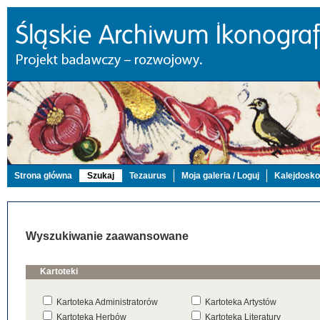
Strona główna
Szukaj
Tezaurus
Moja galeria / Loguj
Kalejdosk
Wyszukiwanie zaawansowane
Kartoteki
Kartoteka Administratorów
Kartoteka Artystów
Kartoteka Herbów
Kartoteka Literatury