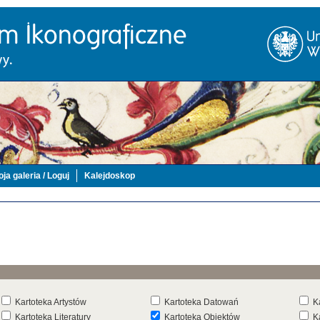
ja galeria / Loguj
Kalejdoskop
Kartoteka Artystów
Kartoteka Datowań
K
Kartoteka Literatury
Kartoteka Obiektów
K