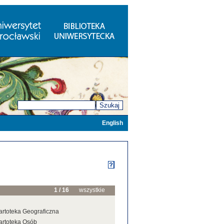
Szukaj
English
1 / 16
wszystkie
artoteka Geograficzna
artoteka Osób