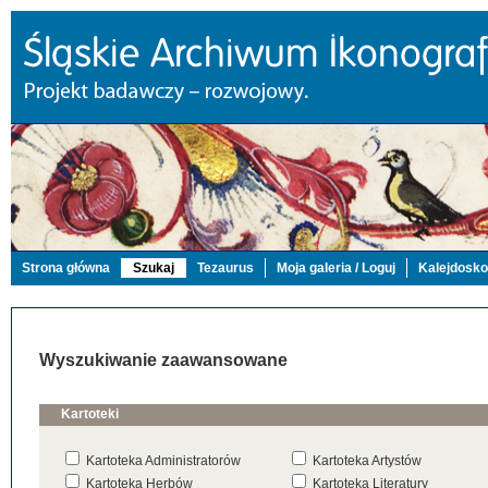
Strona główna
Szukaj
Tezaurus
Moja galeria / Loguj
Kalejdosk
Wyszukiwanie zaawansowane
Kartoteki
Kartoteka Administratorów
Kartoteka Artystów
Kartoteka Herbów
Kartoteka Literatury