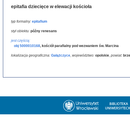
epitafia dziecięce w elewacji kościoła
typ formalny:
epitafium
styl obiektu:
późny renesans
jest częścią:
obj 5000010168
,
kościół parafialny pod wezwaniem św. Marcina
lokalizacja geograficzna:
Gałążczyce
,
województwo:
opolskie
,
powiat:
brze