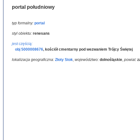
portal południowy
typ formalny:
portal
styl obiektu:
renesans
jest częścią:
obj 5000008676
,
kościół cmentarny pod wezwaniem Trójcy Świętej
lokalizacja geograficzna:
Złoty Stok
,
województwo:
dolnośląskie
,
powiat:
z