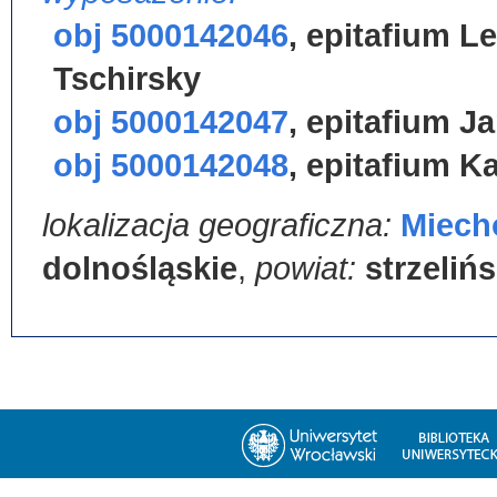
obj 5000142046
,
epitafium L
Tschirsky
obj 5000142047
,
epitafium Ja
obj 5000142048
,
epitafium K
lokalizacja geograficzna:
Miech
dolnośląskie
,
powiat:
strzelińs