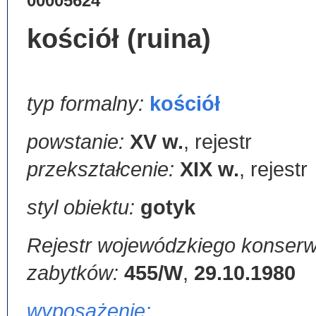
00005624
kościół (ruina)
typ formalny:
kościół
powstanie:
XV w.
,
rejestr
przekształcenie:
XIX w.
,
rejestr
styl obiektu:
gotyk
Rejestr wojewódzkiego konserw
zabytków:
455/W
,
29.10.1980
wyposażenie: