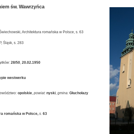
aniem św. Wawrzyńca
Świechowski, Architektura romańska w Polsce, s. 63
, Śląsk, s. 283
ytków:
28/50
,
20.02.1950
typie westwerku
ewództwo:
opolskie
,
powiat:
nyski
,
gmina:
Głuchołazy
ura romańska w Polsce
,
s.
63