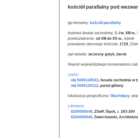
kościół parafialny pod wezw
typ formalny:
kościół parafialny
budowa fasady zachodniej:
3. ćw. XIII w.
,
przekształcenie:
od XIII do XX w.
,
rejestr
powstanie obecnego kościoła:
1729
,
ZSwP
styl obiektu:
wczesny gotyk, barok
Rejestr wojewódzkiego konserwatora zab
części:
obj 5000140543
,
fasada zachodnia w 
obj 5000120112
,
portal główny
lokalizacja geograficzna:
Głuchołazy
,
woj
Literatura:
8200000049
,
ZSwP, Śląsk
,
s.
283-284
8200000046
,
Świechowski, Architekt