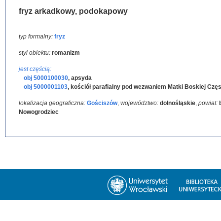
fryz arkadkowy, podokapowy
typ formalny:
fryz
styl obiektu:
romanizm
jest częścią:
obj 5000100030
,
apsyda
obj 5000001103
,
kościół parafialny pod wezwaniem Matki Boskiej Czę
lokalizacja geograficzna:
Gościszów
,
województwo:
dolnośląskie
,
powiat:
Nowogrodziec