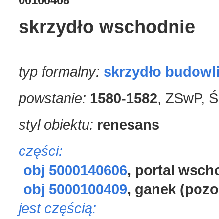
00100408
skrzydło wschodnie
typ formalny:
skrzydło budowl
powstanie:
1580-1582
,
ZSwP, Śl
styl obiektu:
renesans
części:
obj 5000140606
,
portal wsch
obj 5000100409
,
ganek (pozo
jest częścią: