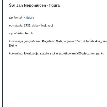
Św. Jan Nepomucen - figura
typ formalny:
figura
powstanie:
1732
,
data w inskrypcji
styl obiektu:
barok
lokalizacja geograficzna:
Pogolewo Małe
,
województwo:
dolnośląskie
,
pow
Dolny
komentarz:
lokalizacja: rzeźba stoi w zabytkowym XIX-wiecznym parku