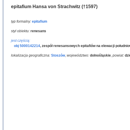
epitafium Hansa von Strachwitz (†1597)
typ formalny:
epitafium
styl obiektu:
renesans
jest częścią:
obj 5000142214
,
zespół renesansowych epitafiów na elewacji południo
lokalizacja geograficzna:
Stoszów
,
województwo:
dolnośląskie
,
powiat:
dzi