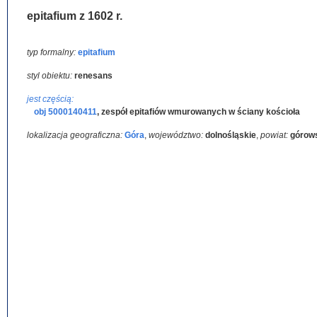
epitafium z 1602 r.
typ formalny:
epitafium
styl obiektu:
renesans
jest częścią:
obj 5000140411
,
zespół epitafiów wmurowanych w ściany kościoła
lokalizacja geograficzna:
Góra
,
województwo:
dolnośląskie
,
powiat:
górow