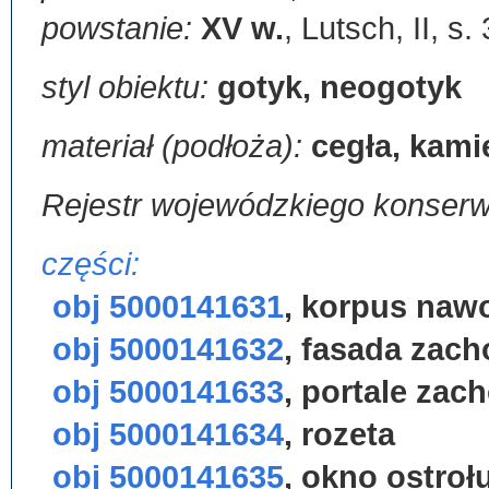
powstanie:
XV w.
,
Lutsch, II, s.
styl obiektu:
gotyk, neogotyk
materiał (podłoża):
cegła, kami
Rejestr wojewódzkiego konser
części:
obj 5000141631
,
korpus naw
obj 5000141632
,
fasada zach
obj 5000141633
,
portale zac
obj 5000141634
,
rozeta
obj 5000141635
,
okno ostroł