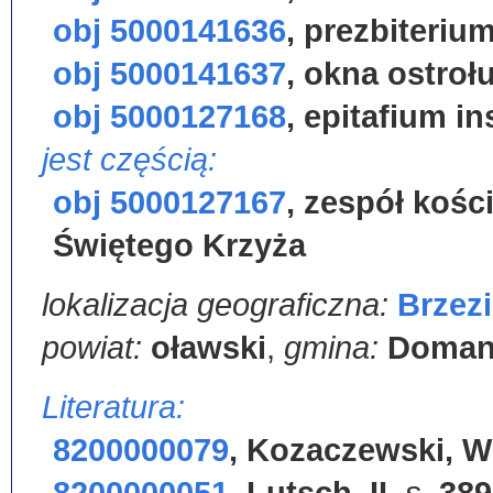
obj 5000141636
,
prezbiteriu
obj 5000141637
,
okna ostroł
obj 5000127168
,
epitafium i
jest częścią:
obj 5000127167
,
zespół kośc
Świętego Krzyża
lokalizacja geograficzna:
Brzez
powiat:
oławski
,
gmina:
Doman
Literatura:
8200000079
,
Kozaczewski, Wie