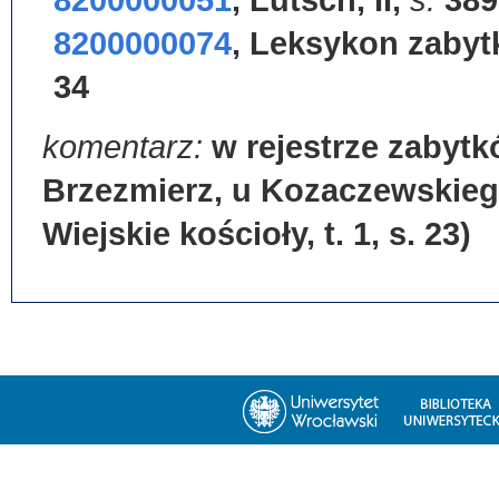
8200000051
,
Lutsch, II
,
s.
389
8200000074
,
Leksykon zabytk
34
komentarz:
w rejestrze zabyt
Brzezmierz, u Kozaczewskieg
Wiejskie kościoły, t. 1, s. 23)