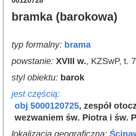
00120728
bramka (barokowa)
typ formalny:
brama
powstanie:
XVIII w.
,
KZSwP, t. 7,
styl obiektu:
barok
jest częścią:
obj 5000120725
,
zespół otocz
wezwaniem św. Piotra i św. 
lokalizacja geograficzna:
Ścina