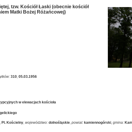
ętej, tzw. Kościół Łaski (obecnie kościół
niem Matki Bożej Różańcowej)
ytków:
310
,
05.03.1956
krypcyjnych w elewacjach kościoła
gelickiego
,
Pl. Kościelny
,
województwo:
dolnośląskie
,
powiat:
kamiennogórski
,
gmina:
Kam