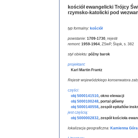
kościół ewangelicki Trójcy Świ
rzymsko-katolicki pod wezwa
typ formalny:
kościół
powstanie:
1709-1730
,
rejestr
remont:
1959-1964
,
ZSwP, Śląsk, s. 382
styl obiektu:
późny barok
projektant:
Karl Martin Frantz
Rejestr wojewódzkiego konserwatora zab
części:
obj 5000141510
,
okno elewacji
obj 5000100248
,
portal główny
obj 5000140558
,
zespół epitafiów ins
jest częścią:
obj 5000002832
,
zespół kościoła ewan
lokalizacja geograficzna:
Kamienna Góra